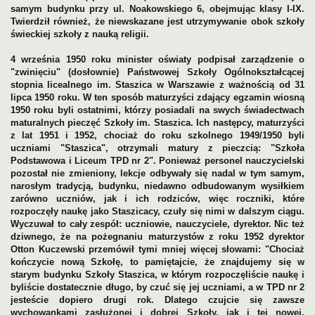
samym budynku przy ul. Noakowskiego 6, obejmując klasy I-IX.
 Jurka Szczudlika
Twierdził również, że niewskazane jest utrzymywanie obok szkoły
świeckiej szkoły z nauką religii.
4 września 1950 roku minister oświaty podpisał zarządzenie o
"zwinięciu" (dosłownie) Państwowej Szkoły Ogólnokształcącej
stopnia licealnego im. Staszica w Warszawie z ważnością od 31
lipca 1950 roku. W ten sposób maturzyści zdający egzamin wiosną
 w okresie 1964-1968, gdy chodziliśmy do szkoły
1950 roku byli ostatnimi, którzy posiadali na swych świadectwach
maturalnych pieczęć Szkoły im. Staszica. Ich następcy, maturzyści
z lat 1951 i 1952, chociaż do roku szkolnego 1949/1950 byli
uczniami "Staszica", otrzymali matury z pieczcią: "Szkoła
Podstawowa i Liceum TPD nr 2". Ponieważ personel nauczycielski
pozostał nie zmieniony, lekcje odbywały się nadal w tym samym,
narosłym tradycją, budynku, niedawno odbudowanym wysiłkiem
zarówno uczniów, jak i ich rodziców, więc roczniki, które
rozpoczęły naukę jako Staszicacy, czuły się nimi w dalszym ciągu.
Wyczuwał to cały zespół: uczniowie, nauczyciele, dyrektor. Nic też
dziwnego, że na pożegnaniu maturzystów z roku 1952 dyrektor
Otton Kuczewski przemówił tymi mniej więcej słowami: "Chociaż
kończycie nową Szkołę, to pamiętajcie, że znajdujemy się w
starym budynku Szkoły Staszica, w którym rozpoczęliście naukę i
byliście dostatecznie długo, by czuć się jej uczniami, a w TPD nr 2
jesteście dopiero drugi rok. Dlatego czujcie się zawsze
wychowankami zasłużonej i dobrej Szkoły, jak i tej nowej.