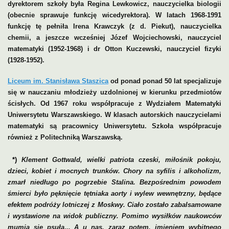
dyrektorem szkoły była Regina Lewkowicz, nauczycielka biologii
(obecnie sprawuje funkcję wicedyrektora). W latach 1968-1991
funkcję tę pełniła Irena Krawczyk (z d. Piekut), nauczycielka
chemii, a jeszcze wcześniej Józef Wojciechowski, nauczyciel
matematyki (1952-1968) i dr Otton Kuczewski, nauczyciel fizyki
(1928-1952).
Liceum im. Stanisława Staszica
od ponad ponad 50 lat specjalizuje
się w nauczaniu młodzieży uzdolnionej w kierunku przedmiotów
ścisłych. Od 1967 roku współpracuje z Wydziałem Matematyki
Uniwersytetu Warszawskiego. W klasach autorskich nauczycielami
matematyki są pracownicy Uniwersytetu. Szkoła współpracuje
również z Politechniką Warszawską.
*)
Klement Gottwald, wielki patriota czeski, miłośnik pokoju,
dzieci, kobiet i mocnych trunków. Chory na syfilis i alkoholizm,
zmarł niedługo po pogrzebie Stalina. Bezpośrednim powodem
śmierci było pęknięcie tętniaka aorty i wylew wewnętrzny, będące
efektem podróży lotniczej z Moskwy. Ciało zostało zabalsamowane
i wystawione na widok publiczny. Pomimo wysiłków naukowców
mumia się psuła... A u nas, zaraz potem, imieniem wybitnego