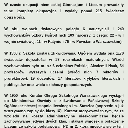
W czasie okupacji niemieckiej Gimnazjum i Liceum prowadziły
tajne komplety okupacyjne i wydały ponad 215 świadectw
dojrzałości.
W obu wojnach światowych poległo 6 nauczycieli i 240
wychowanków Szkoły (wśród nich 109 harcerzy, z czego: 22 - w I
wojnie światowej, 11 - w Katyniu i 76 - w Powstaniu Warszawskim).
W 1950 r. Szkoła została zlikwidowana. Ogółem wydała ona 1178
świadectw dojrzałości w 37 rocznikach maturalnych. Wśród
wychowanków było m.in.: 6 członków Polskiej Akademii Nauk, 34
profesorów wyższych uczelni (wśród nich 7 rektorów i
prorektorów), 19 docentów, 17 literatów, krytyków literackich i
publicystów oraz wielu działaczy gospodarczych.
W 1950 roku Kurator Okręgu Szkolnego Warszawskiego wystąpił
2012 rokiem
do Ministerstwa Oświaty o zlikwidowanie Państwowej Szkoły
Ogólnokształcącej stopnia licealnego im. Staszica (poprzednio już
wstrzymano zapisy do klasy IX). Kurator motywował to tym, że ze
względu na koszty administracyjne nieekonomiczne będzie
zachowywanie jedynie dwóch klas, i stawiał wniosek o połączenie
Liceum ze szkołą podstawową TPD nr 2, która mieściła się w tym