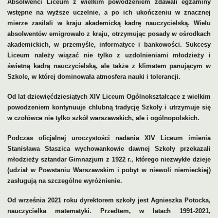
Absolwenci Liceum z wielkim powodzeniem zdawali egzaminy
wstępne na wyższe uczelnie, a po ich ukończeniu w znacznej
mierze zasilali w kraju akademicką kadrę nauczycielską. Wielu
absolwentów emigrowało z kraju, otrzymując posady w ośrodkach
akademickich, w przemyśle, informatyce i bankowości. Sukcesy
Liceum należy wiązać nie tylko z uzdolnieniami młodzieży i
świetną kadrą nauczycielską, ale także z klimatem panującym w
Szkole, w której dominowała atmosfera nauki i tolerancji.
Od lat dziewięćdziesiątych XIV Liceum Ogólnokształcące z wielkim
powodzeniem kontynuuje chlubną tradycję Szkoły i utrzymuje się
w czołówce nie tylko szkół warszawskich, ale i ogólnopolskich.
Podczas oficjalnej uroczystości nadania XIV Liceum imienia
Stanisława Staszica wychowankowie dawnej Szkoły przekazali
młodzieży sztandar Gimnazjum z 1922 r., którego niezwykłe dzieje
(udział w Powstaniu Warszawskim i pobyt w niewoli niemieckiej)
zasługują na szczególne wyróżnienie.
Od września 2021 roku dyrektorem szkoły jest Agnieszka Potocka,
nauczycielka matematyki. Przedtem, w latach 1991-2021,