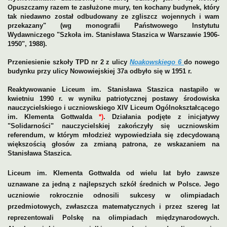
Opuszczamy razem te zasłużone mury, ten kochany budynek, który
tak niedawno został odbudowany ze zgliszcz wojennych i wam
przekazany" (wg monografii Państwowego Instytutu
Wydawniczego "Szkoła im. Stanisława Staszica w Warszawie 1906-
1950", 1988).
Przeniesienie szkoły TPD nr 2 z ulicy
Noakowskiego 6
do nowego
budynku przy ulicy Nowowiejskiej 37a odbyło się w 1951 r.
Reaktywowanie Liceum im. Stanisława Staszica nastąpiło w
kwietniu 1990 r. w wyniku patriotycznej postawy środowiska
nauczycielskiego i uczniowskiego XIV Liceum Ogólnokształcącego
im. Klementa Gottwalda
*)
. Działania podjęte z inicjatywy
"Solidarności" nauczycielskiej zakończyły się uczniowskim
referendum, w którym młodzież wypowiedziała się zdecydowaną
większością głosów za zmianą patrona, ze wskazaniem na
Stanisława Staszica.
Liceum im. Klementa Gottwalda od wielu lat było zawsze
uznawane za jedną z najlepszych szkół średnich w Polsce. Jego
uczniowie rokrocznie odnosili sukcesy w olimpiadach
przedmiotowych, zwłaszcza matematycznych i przez szereg lat
reprezentowali Polskę na olimpiadach międzynarodowych.